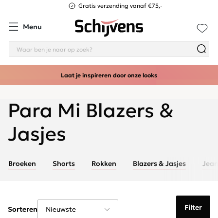
Gratis verzending vanaf €75,-
Menu
Laat je inspireren door onze looks
Para Mi Blazers &
Jasjes
Broeken
Shorts
Rokken
Blazers & Jasjes
Jean
Filter
Sorteren