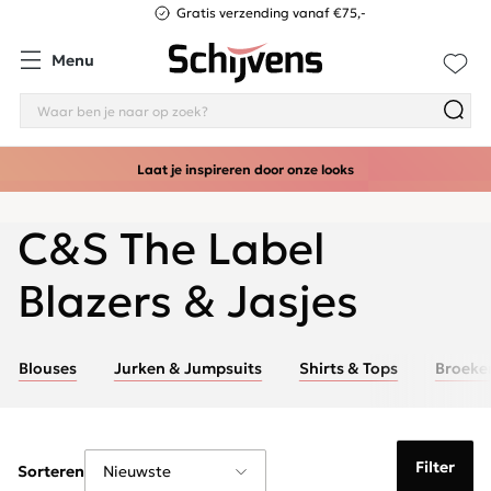
Gratis verzending vanaf €75,-
Menu
Laat je inspireren door onze looks
C&S The Label
Blazers & Jasjes
Blouses
Jurken & Jumpsuits
Shirts & Tops
Broeke
Filter
Sorteren