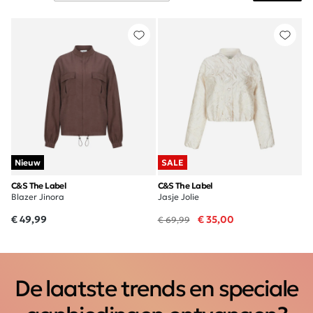
Nieuw
SALE
C&S The Label
C&S The Label
Blazer Jinora
Jasje Jolie
€ 49,99
€ 35,00
€ 69,99
De laatste trends en speciale