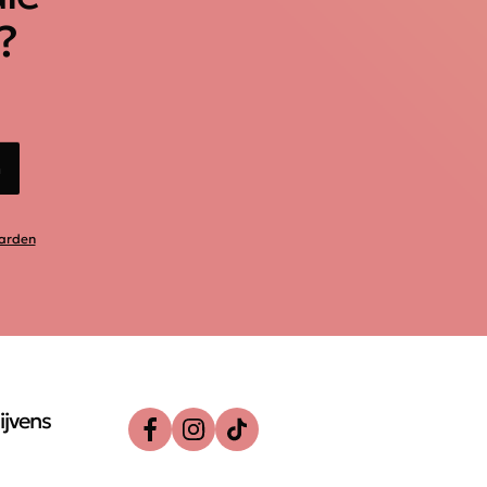
?
n
arden
ijvens