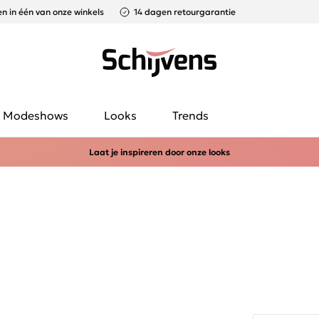
n in één van onze winkels
14 dagen retourgarantie
Modeshows
Looks
Trends
Laat je inspireren door onze looks