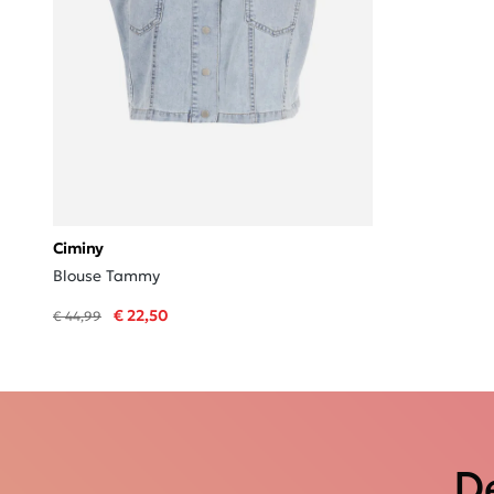
Ciminy
Blouse Tammy
€ 22,50
€ 44,99
De