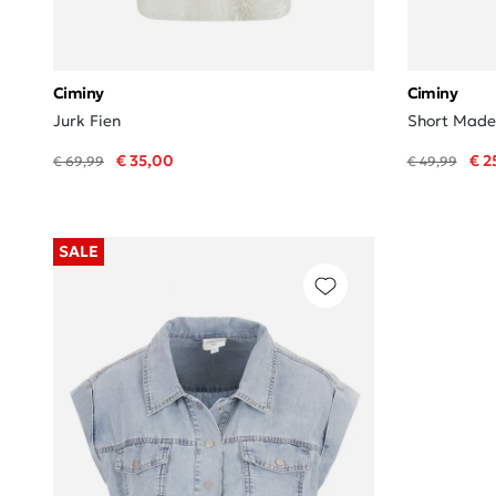
Ciminy
Ciminy
Jurk Fien
Short Madel
€ 35,00
€ 2
€ 69,99
€ 49,99
SALE