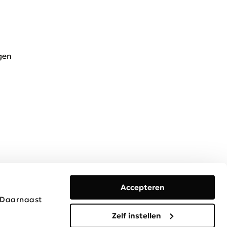
gen
Accepteren
. Daarnaast
Algemene voorwaarden
Privacy & Cookies
Disclaimer
Zelf instellen