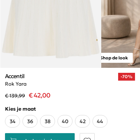
Shop de look
Accentil
-70%
Rok Yara
€ 42,00
€ 139,99
Kies je maat
34
36
38
40
42
44