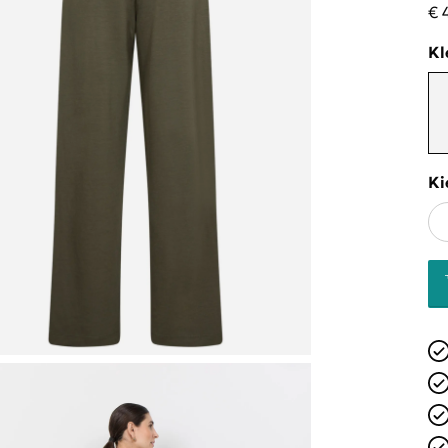
€ 
Kl
Ki