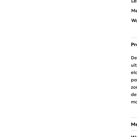
Le
Me
Wa
Pr
De
ui
el
pa
zo
de
mo
Me