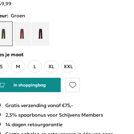
49,99
eur:
Groen
es je maat
S
M
L
XL
XXL
In shoppingbag
Gratis verzending vanaf €75,-
2,5% spaarbonus voor Schijvens Members
14 dagen retourgarantie