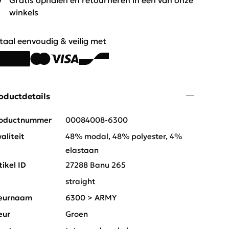
Gratis ophalen en retourneren in één van onze
winkels
taal eenvoudig & veilig met
oductdetails
oductnummer
00084008-6300
aliteit
48% modal, 48% polyester, 4%
elastaan
tikel ID
27288 Banu 265
t
straight
eurnaam
6300 > ARMY
eur
Groen