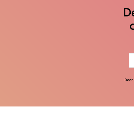
De
Door 