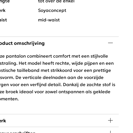
ngte
tot over de enkel
rk
Soyaconcept
ist
mid-waist
oduct omschrijving
ze pantalon combineert comfort met een stijlvolle
tstraling. Het model heeft rechte, wijde pijpen en een
astische tailleband met strikkoord voor een prettige
svorm. De verticale deelnaden aan de voorzijde
rgen voor een verfijnd detail. Dankzij de zachte stof is
ze broek ideaal voor zowel ontspannen als geklede
menten.
rk