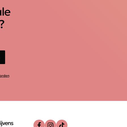
ale
?
n
arden
ijvens