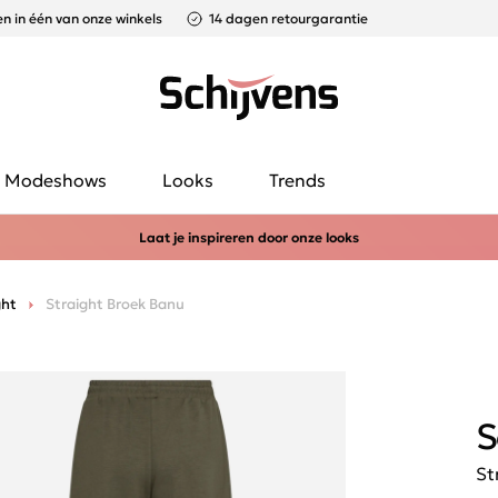
n in één van onze winkels
14 dagen retourgarantie
Modeshows
Looks
Trends
Laat je inspireren door onze looks
ght
Straight Broek Banu
S
St