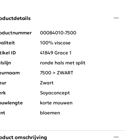
oductdetails
oductnummer
00084010-7500
aliteit
100% viscose
tikel ID
41849 Grace 1
lslijn
ronde hals met split
eurnaam
7500 > ZWART
eur
Zwart
rk
Soyaconcept
uwlengte
korte mouwen
int
bloemen
oduct omschrijving