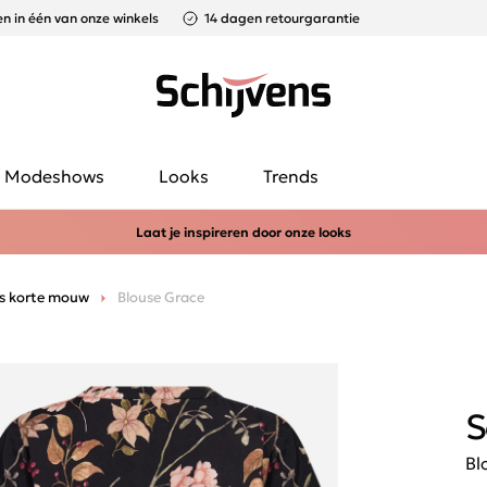
n in één van onze winkels
14 dagen retourgarantie
Modeshows
Looks
Trends
Laat je inspireren door onze looks
s korte mouw
Blouse Grace
S
Bl