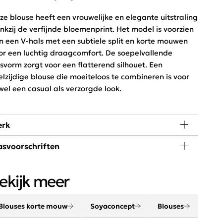
ze blouse heeft een vrouwelijke en elegante uitstraling
nkzij de verfijnde bloemenprint. Het model is voorzien
n een V-hals met een subtiele split en korte mouwen
or een luchtig draagcomfort. De soepelvallende
svorm zorgt voor een flatterend silhouet. Een
elzijdige blouse die moeiteloos te combineren is voor
wel een casual als verzorgde look.
rk
svoorschriften
yaconcept heeft een vrouwelijke collectie met
andinavische invloeden. De collectie heeft strakke
 graden wassen, niet in de droger
jnen, mooie kleuren en natuurlijke prints. Het merk is
ekijk meer
tra vrouwelijk met een stoere en casual touch.
Blouses korte mouw
Soyaconcept
Blouses