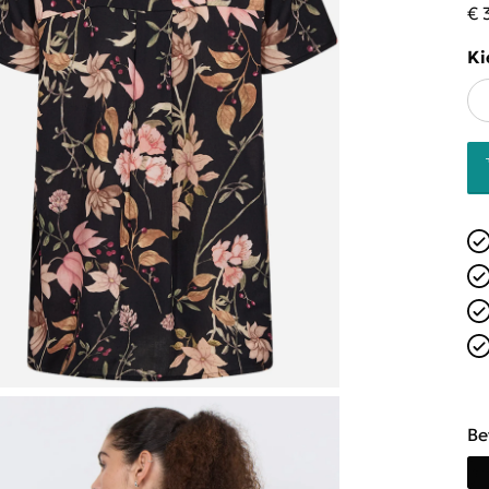
€ 
Ki
Be