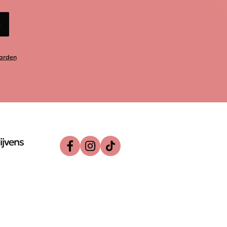
n
arden
ijvens