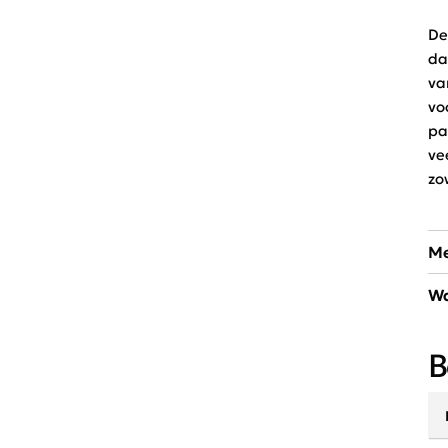
De
da
va
vo
pa
ve
zo
Me
Wa
So
Sc
30
li
B
ul