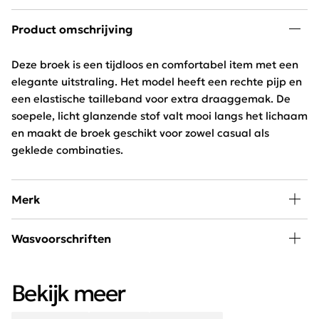
Product omschrijving
Deze broek is een tijdloos en comfortabel item met een
elegante uitstraling. Het model heeft een rechte pijp en
een elastische tailleband voor extra draaggemak. De
soepele, licht glanzende stof valt mooi langs het lichaam
en maakt de broek geschikt voor zowel casual als
geklede combinaties.
Merk
A little piece of happiness kan iedere vrouw in haar
Wasvoorschriften
kledingkast gebruiken. SAAR is hip, jong en exclusief
verkrijgbaar bij Schijvens mode.
30 graden wassen, niet in de droger
Bekijk meer