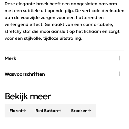
Deze elegante broek heeft een aangesloten pasvorm
met een subtiele uitlopende pijp. De verticale deelnaden
aan de voorzijde zorgen voor een flatterend en
verlengend effect. Gemaakt van een comfortabele,
stretchy stof die mooi aansluit op het lichaam en zorgt
voor een stijlvolle, tijdloze uitstraling.
Merk
De jeans en broeken van Red Button worden
Wasvoorschriften
gekenmerkt door de uitstekende pasvorm en fijne
materialen. Het stretch materiaal van Red Button zorgt
30 graden wassen, niet in de droger
ervoor dat de broeken naast erg comfortabel ook nog
Bekijk meer
eens erg mooi zitten.
Flared
Red Button
Broeken