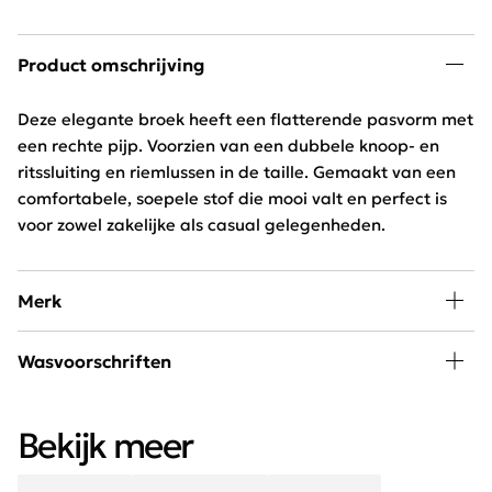
Product omschrijving
Deze elegante broek heeft een flatterende pasvorm met
een rechte pijp. Voorzien van een dubbele knoop- en
ritssluiting en riemlussen in de taille. Gemaakt van een
comfortabele, soepele stof die mooi valt en perfect is
voor zowel zakelijke als casual gelegenheden.
Merk
De jeans en broeken van Red Button worden
Wasvoorschriften
gekenmerkt door de uitstekende pasvorm en fijne
materialen. Het stretch materiaal van Red Button zorgt
30 graden wassen, niet in de droger
ervoor dat de broeken naast erg comfortabel ook nog
Bekijk meer
eens erg mooi zitten.