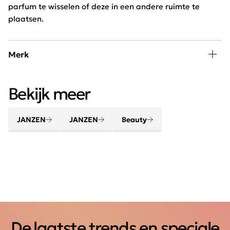
parfum te wisselen of deze in een andere ruimte te
plaatsen.
Merk
Verwen lichaam en geest met de beauty en home
Bekijk meer
producten van JANZEN. Maak van je huis een thuis met
jouw favoriete huisparfum. Creëer een gevoel van
thuiskomen.
JANZEN
JANZEN
Beauty
De laatste trends en speciale