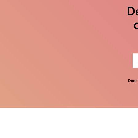
De
Door 