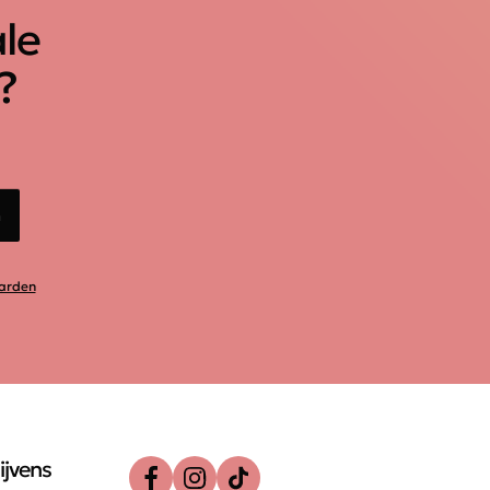
ale
?
n
arden
ijvens