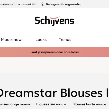
n in één van onze winkels
14 dagen retourgarantie
Modeshows
Looks
Trends
Laat je inspireren door onze looks
Dreamstar Blouses
ouses lange mouw
Blouses 3/4 mouw
Blouses korte mouw