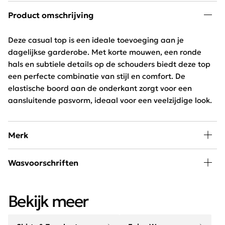
Product omschrijving
Deze casual top is een ideale toevoeging aan je
dagelijkse garderobe. Met korte mouwen, een ronde
hals en subtiele details op de schouders biedt deze top
een perfecte combinatie van stijl en comfort. De
elastische boord aan de onderkant zorgt voor een
aansluitende pasvorm, ideaal voor een veelzijdige look.
Merk
In de collectie van Enjoy Womenswear vind je elk seizoen
Wasvoorschriften
de nieuwste trends, goede basics, leuke eye-catchers
om eindeloos mee te combineren. Door de wekelijkse
Wassen op 30 graden beperkt programma, niet bleken,
aanvoer van nieuwe artikelen blijft dit merk constant
Bekijk meer
niet drogen en strijken op lage temperatuur.
vernieuwend en on trend!